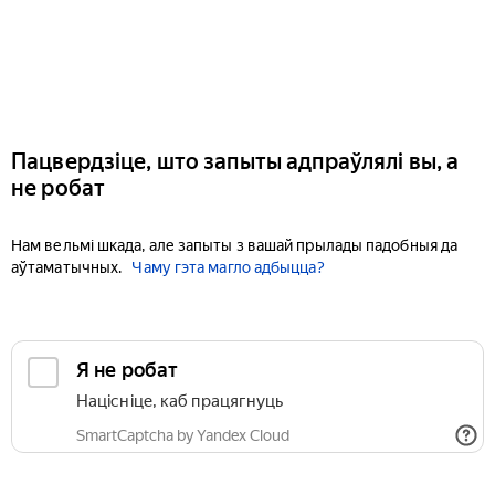
Пацвердзіце, што запыты адпраўлялі вы, а
не робат
Нам вельмі шкада, але запыты з вашай прылады падобныя да
аўтаматычных.
Чаму гэта магло адбыцца?
Я не робат
Націсніце, каб працягнуць
SmartCaptcha by Yandex Cloud