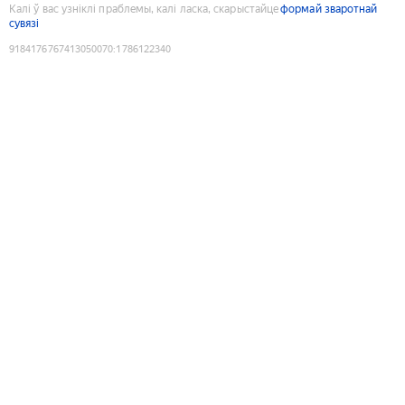
Калі ў вас узніклі праблемы, калі ласка, скарыстайце
формай зваротнай
сувязі
9184176767413050070
:
1786122340