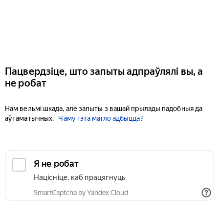
Пацвердзіце, што запыты адпраўлялі вы, а
не робат
Нам вельмі шкада, але запыты з вашай прылады падобныя да
аўтаматычных.
Чаму гэта магло адбыцца?
Я не робат
Націсніце, каб працягнуць
SmartCaptcha by Yandex Cloud