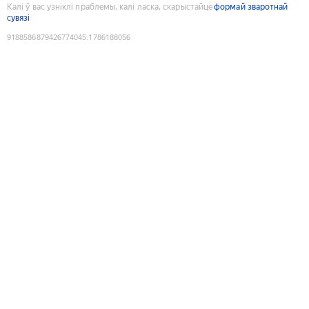
Калі ў вас узніклі праблемы, калі ласка, скарыстайце
формай зваротнай
сувязі
9188586879426774045
:
1786188056