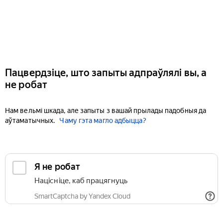
Пацвердзіце, што запыты адпраўлялі вы, а
не робат
Нам вельмі шкада, але запыты з вашай прылады падобныя да
аўтаматычных.
Чаму гэта магло адбыцца?
Я не робат
Націсніце, каб працягнуць
SmartCaptcha by Yandex Cloud