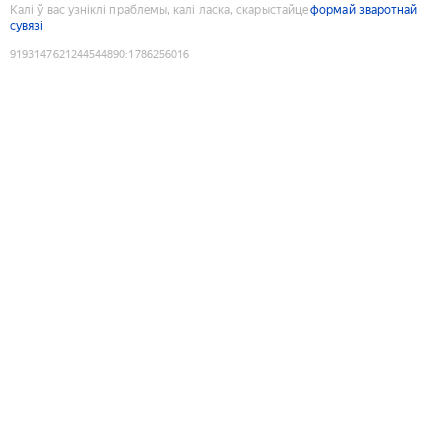
Калі ў вас узніклі праблемы, калі ласка, скарыстайце
формай зваротнай
сувязі
9193147621244544890
:
1786256016