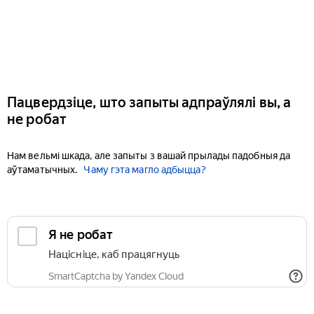
Пацвердзіце, што запыты адпраўлялі вы, а
не робат
Нам вельмі шкада, але запыты з вашай прылады падобныя да
аўтаматычных.
Чаму гэта магло адбыцца?
Я не робат
Націсніце, каб працягнуць
SmartCaptcha by Yandex Cloud