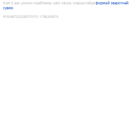
Калі ў вас узніклі праблемы, калі ласка, скарыстайце
формай зваротнай
сувязі
9192467023280370151
:
1786245874