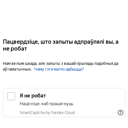
Пацвердзіце, што запыты адпраўлялі вы, а
не робат
Нам вельмі шкада, але запыты з вашай прылады падобныя да
аўтаматычных.
Чаму гэта магло адбыцца?
Я не робат
Націсніце, каб працягнуць
SmartCaptcha by Yandex Cloud