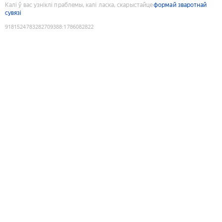
Калі ў вас узніклі праблемы, калі ласка, скарыстайце
формай зваротнай
сувязі
9181524783282709388
:
1786082822