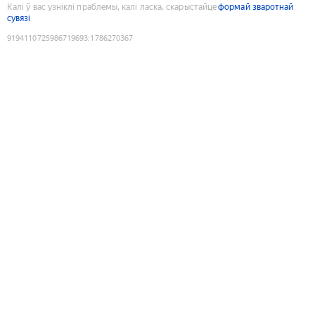
Калі ў вас узніклі праблемы, калі ласка, скарыстайце
формай зваротнай
сувязі
9194110725986719693
:
1786270367