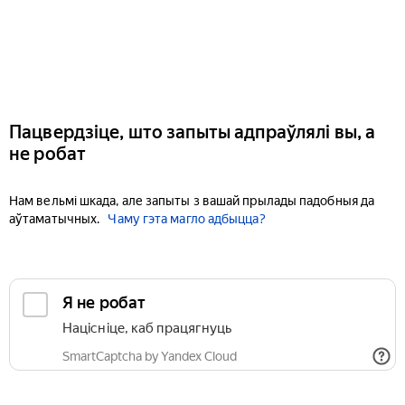
Пацвердзіце, што запыты адпраўлялі вы, а
не робат
Нам вельмі шкада, але запыты з вашай прылады падобныя да
аўтаматычных.
Чаму гэта магло адбыцца?
Я не робат
Націсніце, каб працягнуць
SmartCaptcha by Yandex Cloud