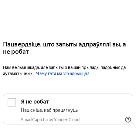
Пацвердзіце, што запыты адпраўлялі вы, а
не робат
Нам вельмі шкада, але запыты з вашай прылады падобныя да
аўтаматычных.
Чаму гэта магло адбыцца?
Я не робат
Націсніце, каб працягнуць
SmartCaptcha by Yandex Cloud