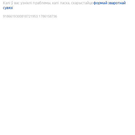
Калі ў вас узніклі праблемы, калі ласка, скарыстайце
формай зваротнай
сувязі
9186619300818721953
:
1786158736