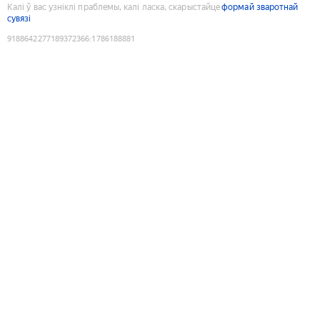
Калі ў вас узніклі праблемы, калі ласка, скарыстайце
формай зваротнай
сувязі
9188642277189372366
:
1786188881