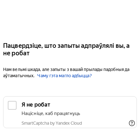
Пацвердзіце, што запыты адпраўлялі вы, а
не робат
Нам вельмі шкада, але запыты з вашай прылады падобныя да
аўтаматычных.
Чаму гэта магло адбыцца?
Я не робат
Націсніце, каб працягнуць
SmartCaptcha by Yandex Cloud