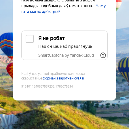
Нам вельмі шкада, але запыты з вашай
прылады падобныя да аўтаматычных.
Чаму
гэта магло адбыцца?
Я не робат
Націсніце, каб працягнуць
SmartCaptcha by Yandex Cloud
Калі ў вас узніклі праблемы, калі ласка,
скарыстайце
формай зваротнай сувязі
9181014240857587232
:
1786075214