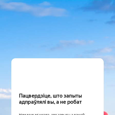
Пацвердзіце, што запыты
адпраўлялі вы, а не робат