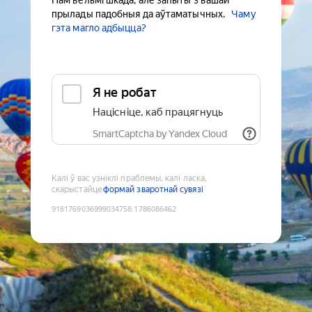
Нам вельмі шкада, але запыты з вашай
прылады падобныя да аўтаматычных.
Чаму
гэта магло адбыцца?
Я не робат
Націсніце, каб працягнуць
SmartCaptcha by Yandex Cloud
Калі ў вас узніклі праблемы, калі ласка,
скарыстайце
формай зваротнай сувязі
9181769036999034758
:
1786086462