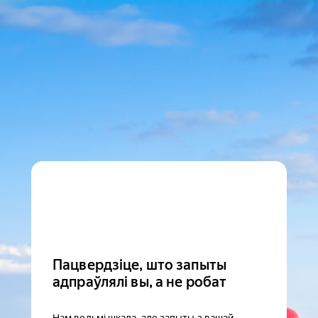
Пацвердзіце, што запыты
адпраўлялі вы, а не робат