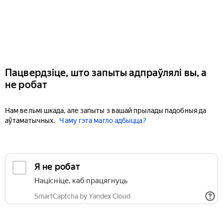
Пацвердзіце, што запыты адпраўлялі вы, а
не робат
Нам вельмі шкада, але запыты з вашай прылады падобныя да
аўтаматычных.
Чаму гэта магло адбыцца?
Я не робат
Націсніце, каб працягнуць
SmartCaptcha by Yandex Cloud