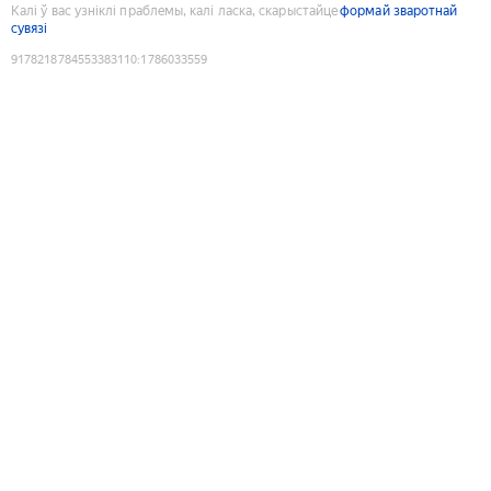
Калі ў вас узніклі праблемы, калі ласка, скарыстайце
формай зваротнай
сувязі
9178218784553383110
:
1786033559