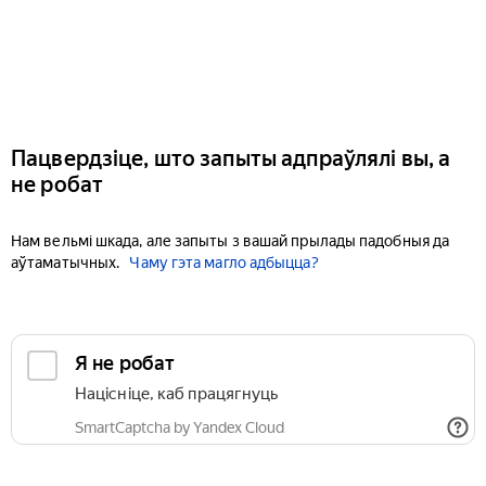
Пацвердзіце, што запыты адпраўлялі вы, а
не робат
Нам вельмі шкада, але запыты з вашай прылады падобныя да
аўтаматычных.
Чаму гэта магло адбыцца?
Я не робат
Націсніце, каб працягнуць
SmartCaptcha by Yandex Cloud