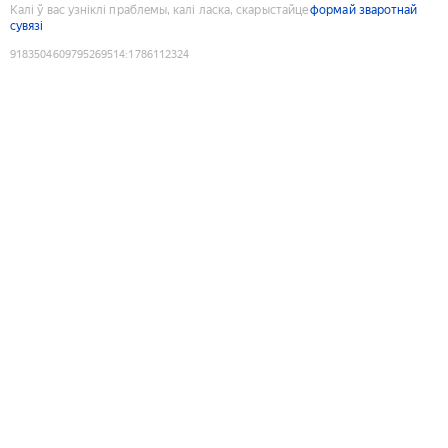
Калі ў вас узніклі праблемы, калі ласка, скарыстайце
формай зваротнай
сувязі
9183504609795269514
:
1786112324