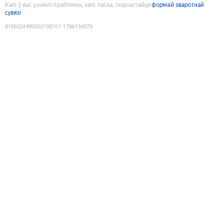
Калі ў вас узніклі праблемы, калі ласка, скарыстайце
формай зваротнай
сувязі
9185024990302198101
:
1786134979