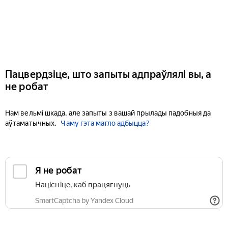
Пацвердзіце, што запыты адпраўлялі вы, а
не робат
Нам вельмі шкада, але запыты з вашай прылады падобныя да
аўтаматычных.
Чаму гэта магло адбыцца?
Я не робат
Націсніце, каб працягнуць
SmartCaptcha by Yandex Cloud