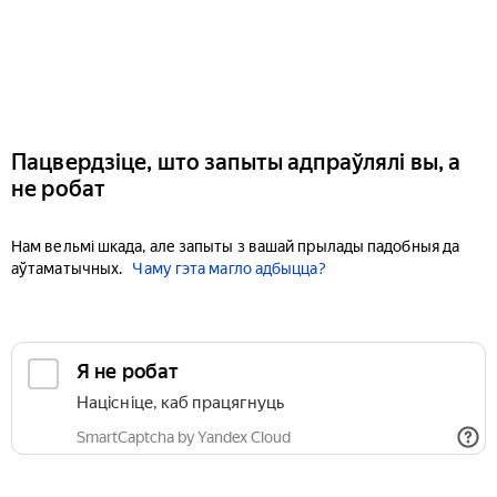
Пацвердзіце, што запыты адпраўлялі вы, а
не робат
Нам вельмі шкада, але запыты з вашай прылады падобныя да
аўтаматычных.
Чаму гэта магло адбыцца?
Я не робат
Націсніце, каб працягнуць
SmartCaptcha by Yandex Cloud