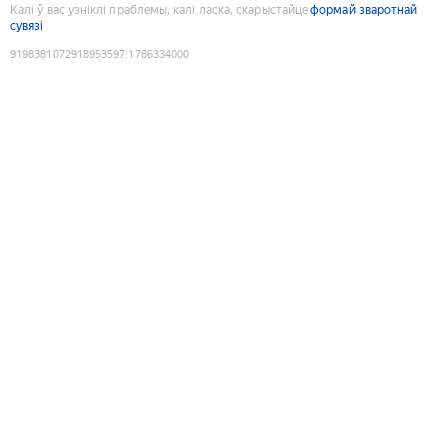
Калі ў вас узніклі праблемы, калі ласка, скарыстайце
формай зваротнай
сувязі
9198381072918953597
:
1786334000