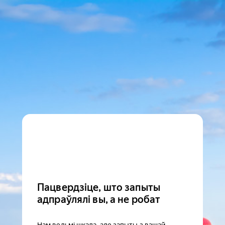
Пацвердзіце, што запыты
адпраўлялі вы, а не робат