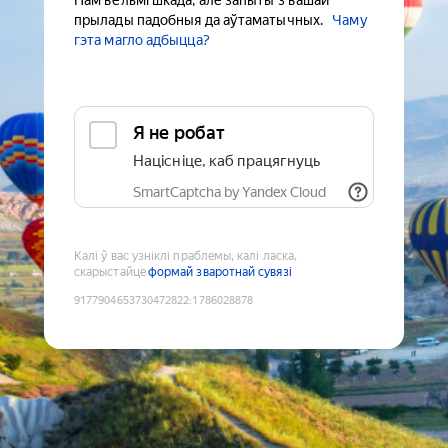
Нам вельмі шкада, але запыты з вашай
прылады падобныя да аўтаматычных.
Чаму
гэта магло адбыцца?
Я не робат
Націсніце, каб працягнуць
SmartCaptcha by Yandex Cloud
Калі ў вас узніклі праблемы, калі ласка,
скарыстайце
формай зваротнай сувязі
9177904653730472822
:
1786028878