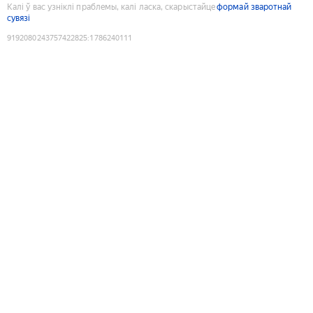
Калі ў вас узніклі праблемы, калі ласка, скарыстайце
формай зваротнай
сувязі
9192080243757422825
:
1786240111