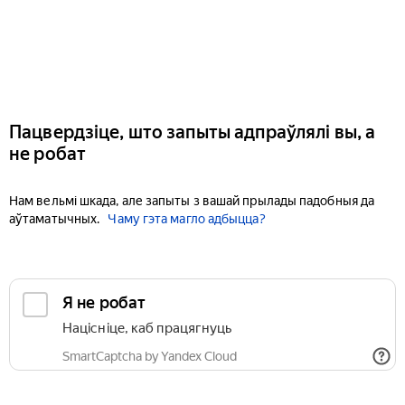
Пацвердзіце, што запыты адпраўлялі вы, а
не робат
Нам вельмі шкада, але запыты з вашай прылады падобныя да
аўтаматычных.
Чаму гэта магло адбыцца?
Я не робат
Націсніце, каб працягнуць
SmartCaptcha by Yandex Cloud