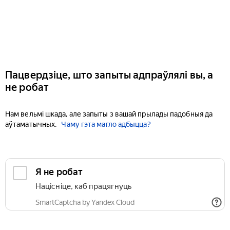
Пацвердзіце, што запыты адпраўлялі вы, а
не робат
Нам вельмі шкада, але запыты з вашай прылады падобныя да
аўтаматычных.
Чаму гэта магло адбыцца?
Я не робат
Націсніце, каб працягнуць
SmartCaptcha by Yandex Cloud