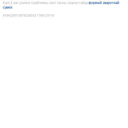
Калі ў вас узніклі праблемы, калі ласка, скарыстайце
формай зваротнай
сувязі
9184229013878228032
:
1786123118