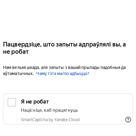
Пацвердзіце, што запыты адпраўлялі вы, а
не робат
Нам вельмі шкада, але запыты з вашай прылады падобныя да
аўтаматычных.
Чаму гэта магло адбыцца?
Я не робат
Націсніце, каб працягнуць
SmartCaptcha by Yandex Cloud