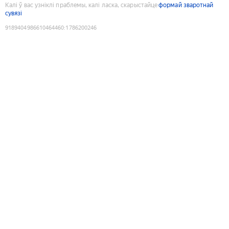
Калі ў вас узніклі праблемы, калі ласка, скарыстайце
формай зваротнай
сувязі
9189404986610464460
:
1786200246