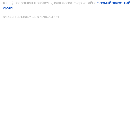
Калі ў вас узніклі праблемы, калі ласка, скарыстайце
формай зваротнай
сувязі
9193534051398240329
:
1786261774