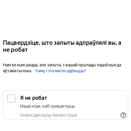
Пацвердзіце, што запыты адпраўлялі вы, а
не робат
Нам вельмі шкада, але запыты з вашай прылады падобныя да
аўтаматычных.
Чаму гэта магло адбыцца?
Я не робат
Націсніце, каб працягнуць
SmartCaptcha by Yandex Cloud