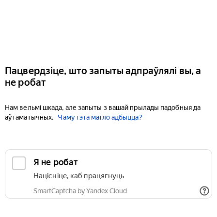
Пацвердзіце, што запыты адпраўлялі вы, а
не робат
Нам вельмі шкада, але запыты з вашай прылады падобныя да
аўтаматычных.
Чаму гэта магло адбыцца?
Я не робат
Націсніце, каб працягнуць
SmartCaptcha by Yandex Cloud