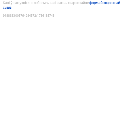
Калі ў вас узніклі праблемы, калі ласка, скарыстайце
формай зваротнай
сувязі
9188633005764284572
:
1786188743