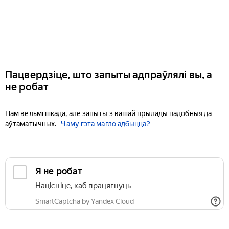
Пацвердзіце, што запыты адпраўлялі вы, а
не робат
Нам вельмі шкада, але запыты з вашай прылады падобныя да
аўтаматычных.
Чаму гэта магло адбыцца?
Я не робат
Націсніце, каб працягнуць
SmartCaptcha by Yandex Cloud