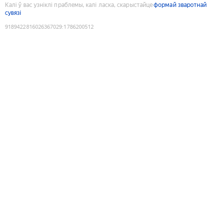
Калі ў вас узніклі праблемы, калі ласка, скарыстайце
формай зваротнай
сувязі
9189422816026367029
:
1786200512