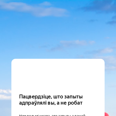
Пацвердзіце, што запыты
адпраўлялі вы, а не робат