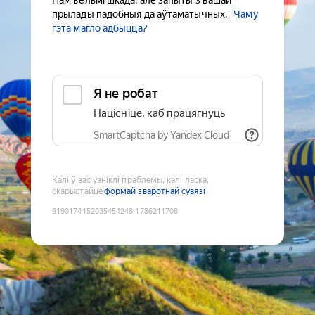
Нам вельмі шкада, але запыты з вашай
прылады падобныя да аўтаматычных.
Чаму
гэта магло адбыцца?
Я не робат
Націсніце, каб працягнуць
SmartCaptcha by Yandex Cloud
Калі ў вас узніклі праблемы, калі ласка,
скарыстайце
формай зваротнай сувязі
9190174152035454248
:
1786211708