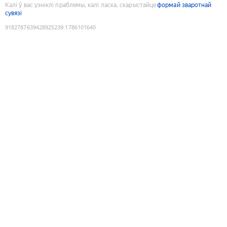
Калі ў вас узніклі праблемы, калі ласка, скарыстайце
формай зваротнай
сувязі
9182787639428925239
:
1786101640