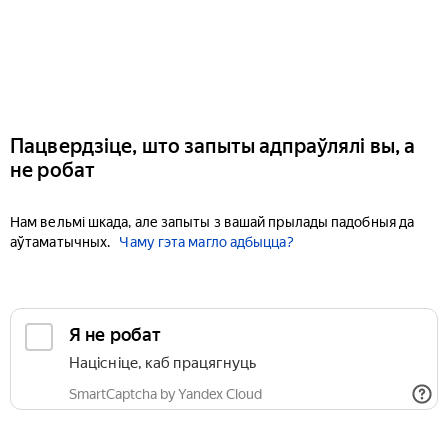
Пацвердзіце, што запыты адпраўлялі вы, а
не робат
Нам вельмі шкада, але запыты з вашай прылады падобныя да
аўтаматычных.
Чаму гэта магло адбыцца?
Я не робат
Націсніце, каб працягнуць
SmartCaptcha by Yandex Cloud