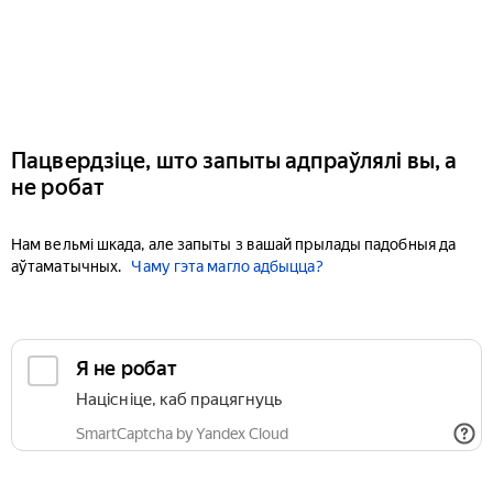
Пацвердзіце, што запыты адпраўлялі вы, а
не робат
Нам вельмі шкада, але запыты з вашай прылады падобныя да
аўтаматычных.
Чаму гэта магло адбыцца?
Я не робат
Націсніце, каб працягнуць
SmartCaptcha by Yandex Cloud