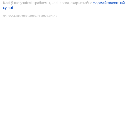
Калі ў вас узніклі праблемы, калі ласка, скарыстайце
формай зваротнай
сувязі
9182554949308678069
:
1786098173