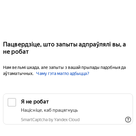
Пацвердзіце, што запыты адпраўлялі вы, а
не робат
Нам вельмі шкада, але запыты з вашай прылады падобныя да
аўтаматычных.
Чаму гэта магло адбыцца?
Я не робат
Націсніце, каб працягнуць
SmartCaptcha by Yandex Cloud