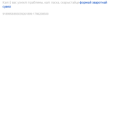
Калі ў вас узніклі праблемы, калі ласка, скарыстайце
формай зваротнай
сувязі
9189958893039261899
:
1786208500