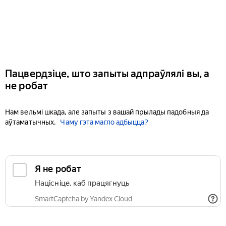
Пацвердзіце, што запыты адпраўлялі вы, а
не робат
Нам вельмі шкада, але запыты з вашай прылады падобныя да
аўтаматычных.
Чаму гэта магло адбыцца?
Я не робат
Націсніце, каб працягнуць
SmartCaptcha by Yandex Cloud