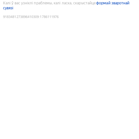
Калі ў вас узніклі праблемы, калі ласка, скарыстайце
формай зваротнай
сувязі
9183481273896410309
:
1786111976