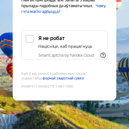
Нам вельмі шкада, але запыты з вашай
прылады падобныя да аўтаматычных.
Чаму
гэта магло адбыцца?
Я не робат
Націсніце, каб працягнуць
SmartCaptcha by Yandex Cloud
Калі ў вас узніклі праблемы, калі ласка,
скарыстайце
формай зваротнай сувязі
9183874117443452175
:
1786117830