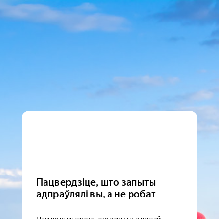
Пацвердзіце, што запыты
адпраўлялі вы, а не робат