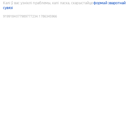
Калі ў вас узніклі праблемы, калі ласка, скарыстайце
формай зваротнай
сувязі
9199184077989777234
:
1786345966