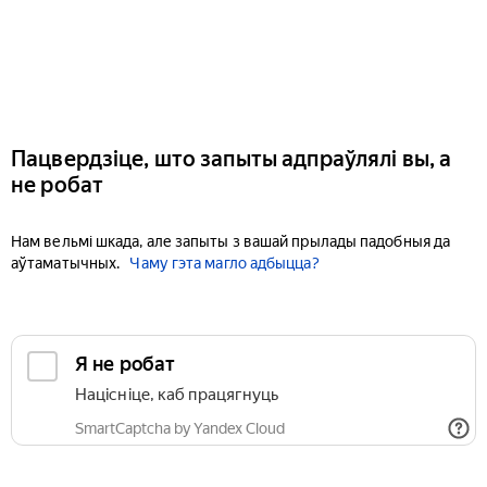
Пацвердзіце, што запыты адпраўлялі вы, а
не робат
Нам вельмі шкада, але запыты з вашай прылады падобныя да
аўтаматычных.
Чаму гэта магло адбыцца?
Я не робат
Націсніце, каб працягнуць
SmartCaptcha by Yandex Cloud