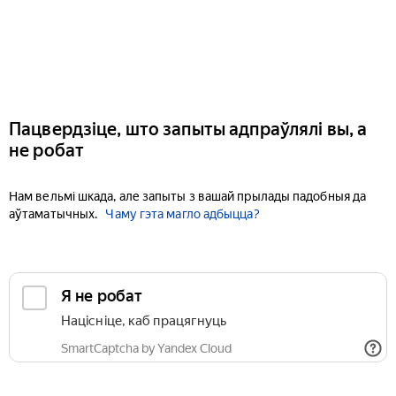
Пацвердзіце, што запыты адпраўлялі вы, а
не робат
Нам вельмі шкада, але запыты з вашай прылады падобныя да
аўтаматычных.
Чаму гэта магло адбыцца?
Я не робат
Націсніце, каб працягнуць
SmartCaptcha by Yandex Cloud