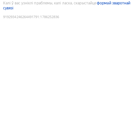
Калі ў вас узніклі праблемы, калі ласка, скарыстайце
формай зваротнай
сувязі
9192934246264491791
:
1786252836