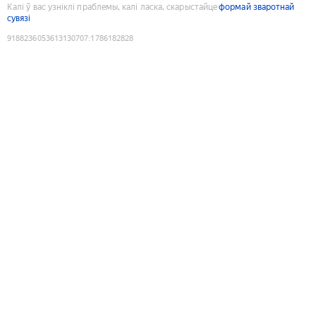
Калі ў вас узніклі праблемы, калі ласка, скарыстайце
формай зваротнай
сувязі
9188236053613130707
:
1786182828