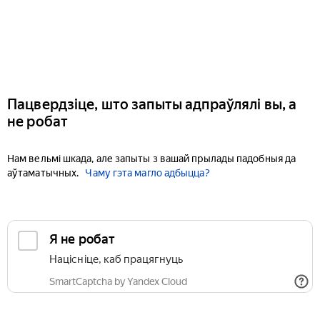
Пацвердзіце, што запыты адпраўлялі вы, а
не робат
Нам вельмі шкада, але запыты з вашай прылады падобныя да
аўтаматычных.
Чаму гэта магло адбыцца?
Я не робат
Націсніце, каб працягнуць
SmartCaptcha by Yandex Cloud