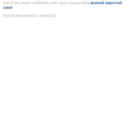
Калі ў вас узніклі праблемы, калі ласка, скарыстайце
формай зваротнай
сувязі
9199336358204606559
:
1786348235