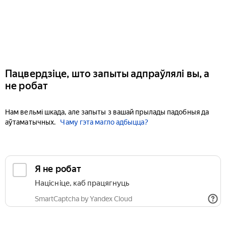
Пацвердзіце, што запыты адпраўлялі вы, а
не робат
Нам вельмі шкада, але запыты з вашай прылады падобныя да
аўтаматычных.
Чаму гэта магло адбыцца?
Я не робат
Націсніце, каб працягнуць
SmartCaptcha by Yandex Cloud