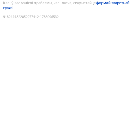
Калі ў вас узніклі праблемы, калі ласка, скарыстайце
формай зваротнай
сувязі
9182444822052277412
:
1786096532