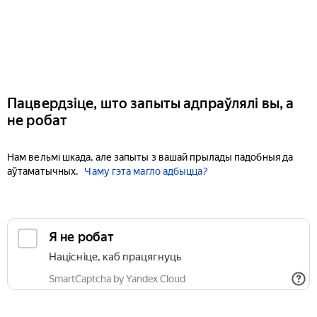
Пацвердзіце, што запыты адпраўлялі вы, а
не робат
Нам вельмі шкада, але запыты з вашай прылады падобныя да
аўтаматычных.
Чаму гэта магло адбыцца?
Я не робат
Націсніце, каб працягнуць
SmartCaptcha by Yandex Cloud