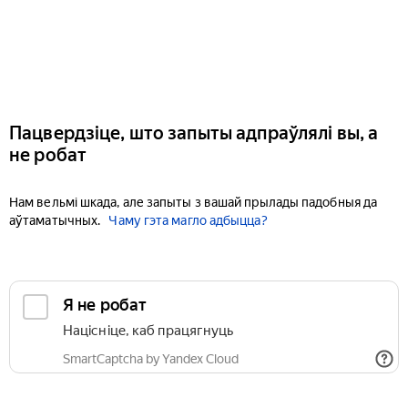
Пацвердзіце, што запыты адпраўлялі вы, а
не робат
Нам вельмі шкада, але запыты з вашай прылады падобныя да
аўтаматычных.
Чаму гэта магло адбыцца?
Я не робат
Націсніце, каб працягнуць
SmartCaptcha by Yandex Cloud