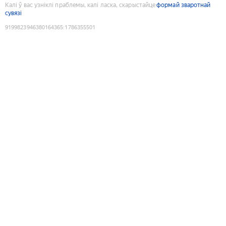
Калі ў вас узніклі праблемы, калі ласка, скарыстайце
формай зваротнай
сувязі
9199823946380164365
:
1786355501