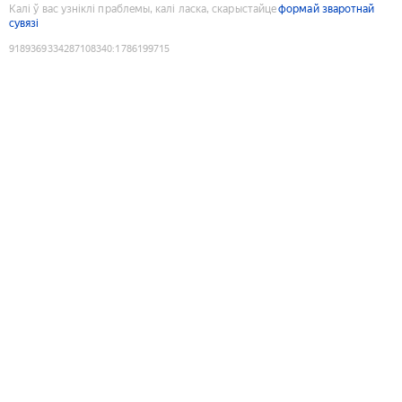
Калі ў вас узніклі праблемы, калі ласка, скарыстайце
формай зваротнай
сувязі
9189369334287108340
:
1786199715