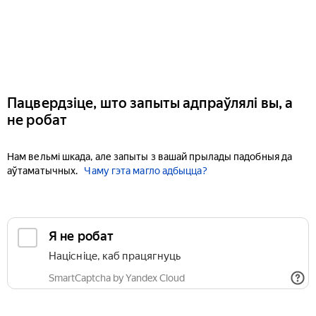
Пацвердзіце, што запыты адпраўлялі вы, а
не робат
Нам вельмі шкада, але запыты з вашай прылады падобныя да
аўтаматычных.
Чаму гэта магло адбыцца?
Я не робат
Націсніце, каб працягнуць
SmartCaptcha by Yandex Cloud