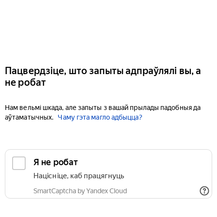
Пацвердзіце, што запыты адпраўлялі вы, а
не робат
Нам вельмі шкада, але запыты з вашай прылады падобныя да
аўтаматычных.
Чаму гэта магло адбыцца?
Я не робат
Націсніце, каб працягнуць
SmartCaptcha by Yandex Cloud