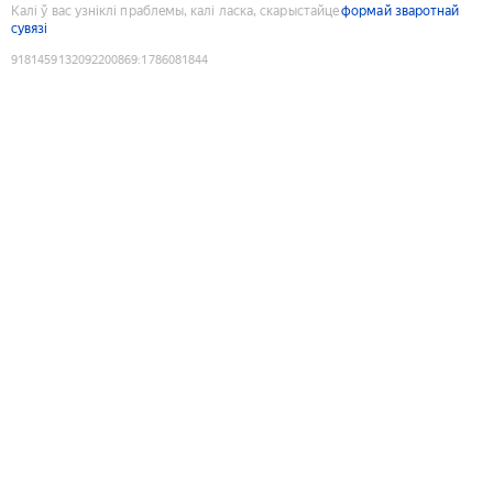
Калі ў вас узніклі праблемы, калі ласка, скарыстайце
формай зваротнай
сувязі
9181459132092200869
:
1786081844