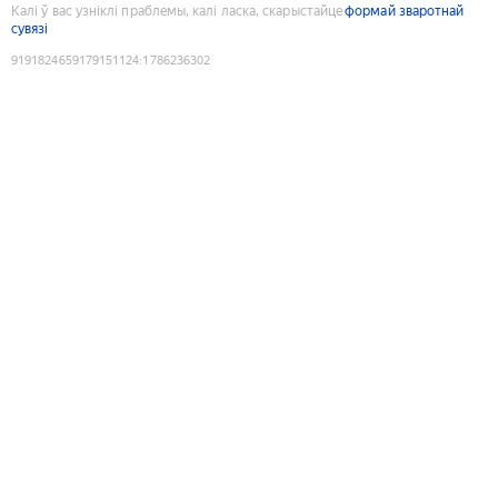
Калі ў вас узніклі праблемы, калі ласка, скарыстайце
формай зваротнай
сувязі
9191824659179151124
:
1786236302