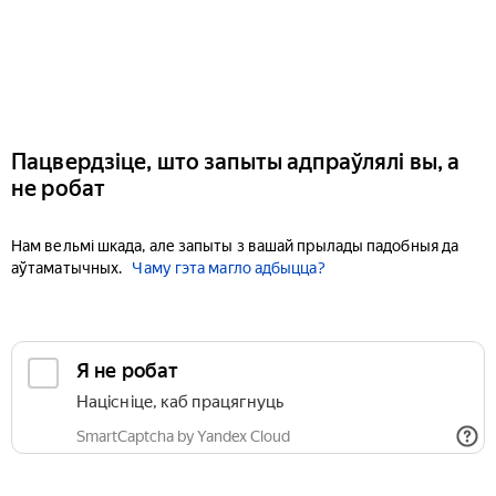
Пацвердзіце, што запыты адпраўлялі вы, а
не робат
Нам вельмі шкада, але запыты з вашай прылады падобныя да
аўтаматычных.
Чаму гэта магло адбыцца?
Я не робат
Націсніце, каб працягнуць
SmartCaptcha by Yandex Cloud