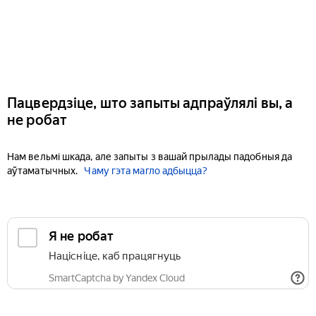
Пацвердзіце, што запыты адпраўлялі вы, а
не робат
Нам вельмі шкада, але запыты з вашай прылады падобныя да
аўтаматычных.
Чаму гэта магло адбыцца?
Я не робат
Націсніце, каб працягнуць
SmartCaptcha by Yandex Cloud