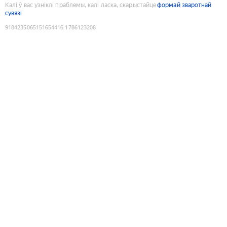
Калі ў вас узніклі праблемы, калі ласка, скарыстайце
формай зваротнай
сувязі
9184235065151654416
:
1786123208