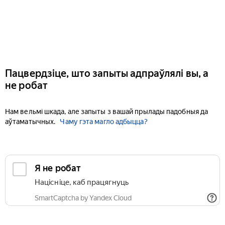
Пацвердзіце, што запыты адпраўлялі вы, а
не робат
Нам вельмі шкада, але запыты з вашай прылады падобныя да
аўтаматычных.
Чаму гэта магло адбыцца?
Я не робат
Націсніце, каб працягнуць
SmartCaptcha by Yandex Cloud