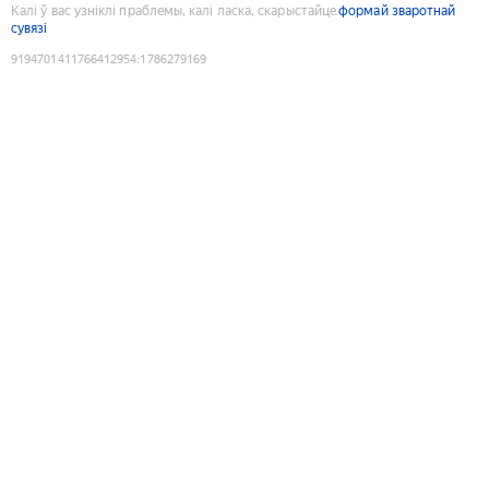
Калі ў вас узніклі праблемы, калі ласка, скарыстайце
формай зваротнай
сувязі
9194701411766412954
:
1786279169