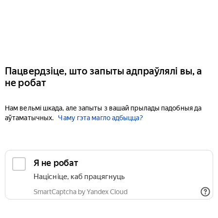
Пацвердзіце, што запыты адпраўлялі вы, а
не робат
Нам вельмі шкада, але запыты з вашай прылады падобныя да
аўтаматычных.
Чаму гэта магло адбыцца?
Я не робат
Націсніце, каб працягнуць
SmartCaptcha by Yandex Cloud