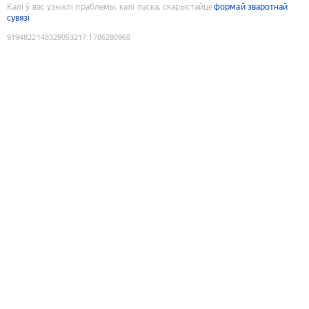
Калі ў вас узніклі праблемы, калі ласка, скарыстайце
формай зваротнай
сувязі
9194822148329053217
:
1786280968