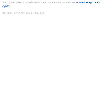
Калі ў вас узніклі праблемы, калі ласка, скарыстайце
формай зваротнай
сувязі
9177619222620974326
:
1786024625