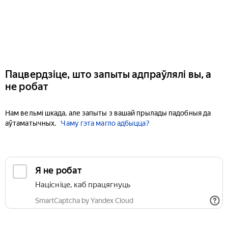
Пацвердзіце, што запыты адпраўлялі вы, а
не робат
Нам вельмі шкада, але запыты з вашай прылады падобныя да
аўтаматычных.
Чаму гэта магло адбыцца?
Я не робат
Націсніце, каб працягнуць
SmartCaptcha by Yandex Cloud