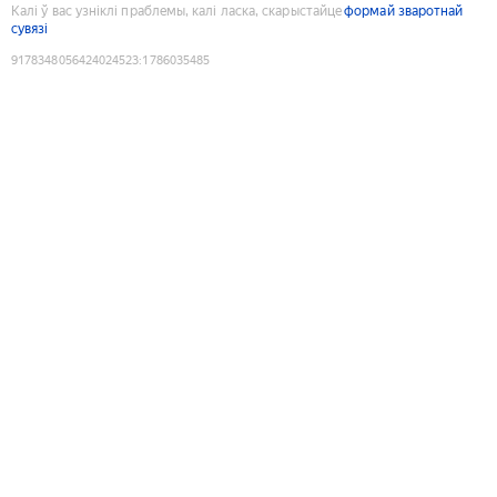
Калі ў вас узніклі праблемы, калі ласка, скарыстайце
формай зваротнай
сувязі
9178348056424024523
:
1786035485