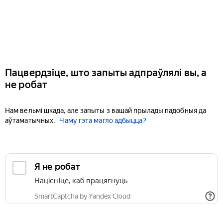
Пацвердзіце, што запыты адпраўлялі вы, а
не робат
Нам вельмі шкада, але запыты з вашай прылады падобныя да
аўтаматычных.
Чаму гэта магло адбыцца?
Я не робат
Націсніце, каб працягнуць
SmartCaptcha by Yandex Cloud