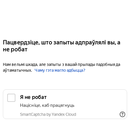
Пацвердзіце, што запыты адпраўлялі вы, а
не робат
Нам вельмі шкада, але запыты з вашай прылады падобныя да
аўтаматычных.
Чаму гэта магло адбыцца?
Я не робат
Націсніце, каб працягнуць
SmartCaptcha by Yandex Cloud