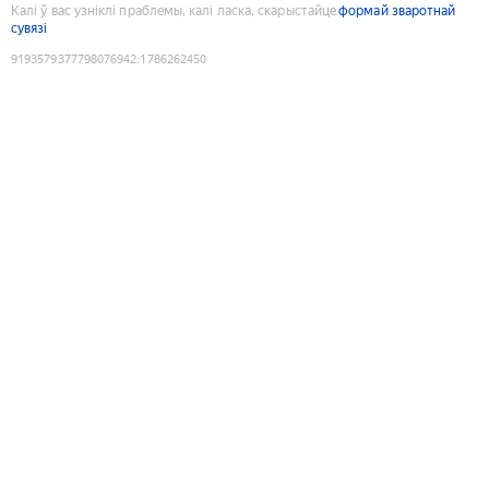
Калі ў вас узніклі праблемы, калі ласка, скарыстайце
формай зваротнай
сувязі
9193579377798076942
:
1786262450