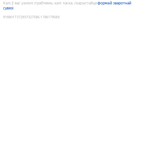
Калі ў вас узніклі праблемы, калі ласка, скарыстайце
формай зваротнай
сувязі
9188017372937327586
:
1786179569