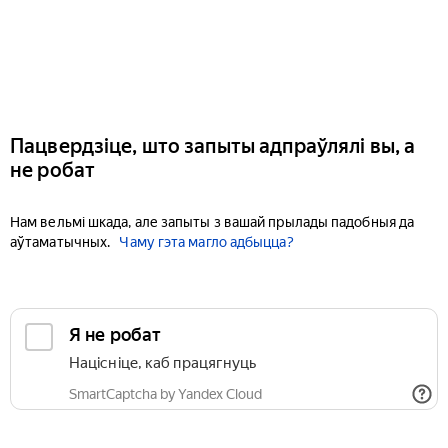
Пацвердзіце, што запыты адпраўлялі вы, а
не робат
Нам вельмі шкада, але запыты з вашай прылады падобныя да
аўтаматычных.
Чаму гэта магло адбыцца?
Я не робат
Націсніце, каб працягнуць
SmartCaptcha by Yandex Cloud