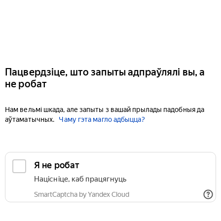
Пацвердзіце, што запыты адпраўлялі вы, а
не робат
Нам вельмі шкада, але запыты з вашай прылады падобныя да
аўтаматычных.
Чаму гэта магло адбыцца?
Я не робат
Націсніце, каб працягнуць
SmartCaptcha by Yandex Cloud