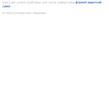
Калі ў вас узніклі праблемы, калі ласка, скарыстайце
формай зваротнай
сувязі
9179033233764651429
:
1786045695