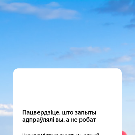
Пацвердзіце, што запыты
адпраўлялі вы, а не робат