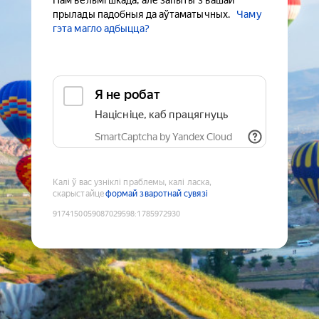
Нам вельмі шкада, але запыты з вашай
прылады падобныя да аўтаматычных.
Чаму
гэта магло адбыцца?
Я не робат
Націсніце, каб працягнуць
SmartCaptcha by Yandex Cloud
Калі ў вас узніклі праблемы, калі ласка,
скарыстайце
формай зваротнай сувязі
9174150059087029598
:
1785972930