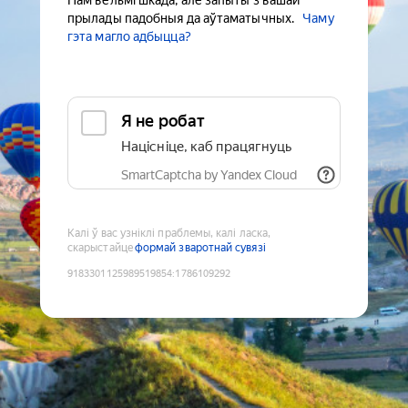
Нам вельмі шкада, але запыты з вашай
прылады падобныя да аўтаматычных.
Чаму
гэта магло адбыцца?
Я не робат
Націсніце, каб працягнуць
SmartCaptcha by Yandex Cloud
Калі ў вас узніклі праблемы, калі ласка,
скарыстайце
формай зваротнай сувязі
9183301125989519854
:
1786109292