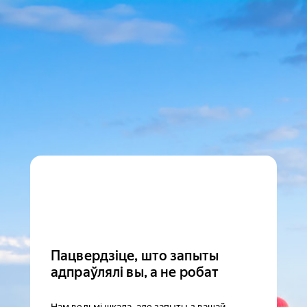
Пацвердзіце, што запыты
адпраўлялі вы, а не робат