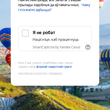
Нам вельмі шкада, але запыты з вашай
прылады падобныя да аўтаматычных.
Чаму
гэта магло адбыцца?
Я не робат
Націсніце, каб працягнуць
SmartCaptcha by Yandex Cloud
Калі ў вас узніклі праблемы, калі ласка,
скарыстайце
формай зваротнай сувязі
9181765042143254105
:
1786086402