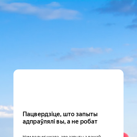
Пацвердзіце, што запыты
адпраўлялі вы, а не робат