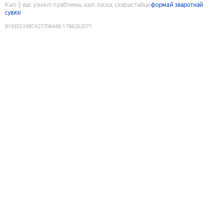
Калі ў вас узніклі праблемы, калі ласка, скарыстайце
формай зваротнай
сувязі
9193553997427706448
:
1786262071