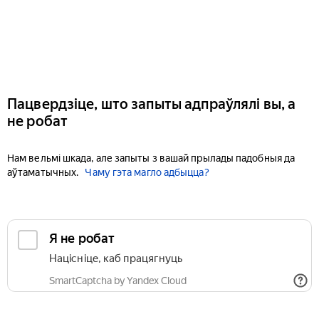
Пацвердзіце, што запыты адпраўлялі вы, а
не робат
Нам вельмі шкада, але запыты з вашай прылады падобныя да
аўтаматычных.
Чаму гэта магло адбыцца?
Я не робат
Націсніце, каб працягнуць
SmartCaptcha by Yandex Cloud