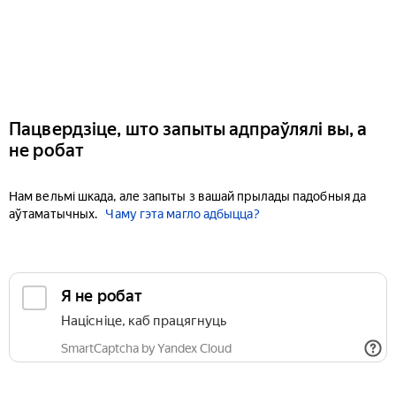
Пацвердзіце, што запыты адпраўлялі вы, а
не робат
Нам вельмі шкада, але запыты з вашай прылады падобныя да
аўтаматычных.
Чаму гэта магло адбыцца?
Я не робат
Націсніце, каб працягнуць
SmartCaptcha by Yandex Cloud